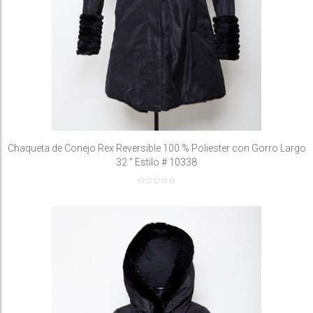
Chaqueta de Conejo Rex Reversible 100 % Poliester con Gorro Largo
32 ” Estilo # 10338