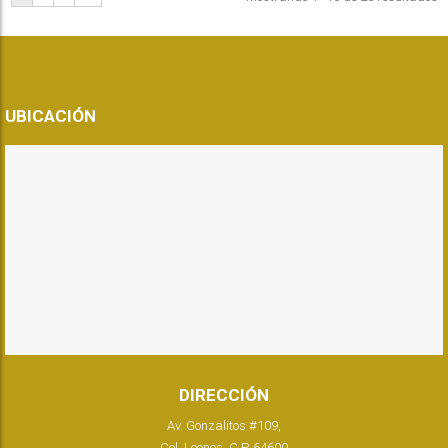
UBICACIÓN
DIRECCIÓN
Av. Gonzalitos #109,
Col. Leones, C.P. 64600