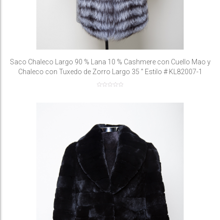
Saco Chaleco Largo 90 % Lana 10 % Cashmere con Cuello Mao y
Chaleco con Tuxedo de Zorro Largo 35 ” Estilo # KL82007-1