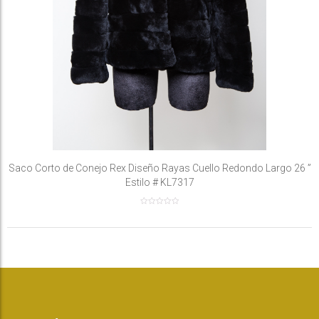
Saco Corto de Conejo Rex Diseño Rayas Cuello Redondo Largo 26 ”
Estilo # KL7317