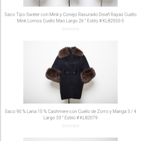
Saco Tipo Sweter con Mink y Conejo Rasurado Diseñ Rayas Cuello
Mink Lomos Cuello Mao Largo 26 ” Estilo # KL82050-5
Saco 90 % Lana 10 % Cashmere con Cuello de Zorro y Manga 3 / 4
Largo 33 ” Estilo # KL82079