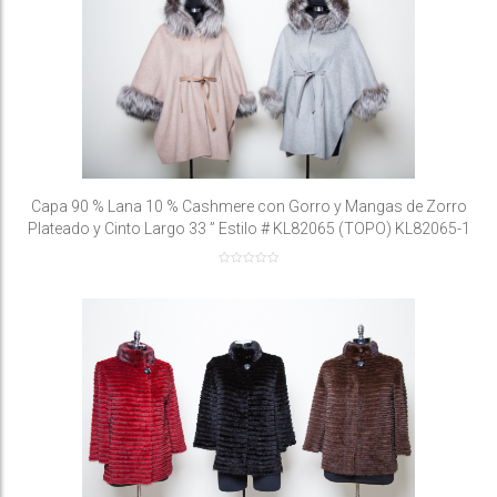
Capa 90 % Lana 10 % Cashmere con Gorro y Mangas de Zorro
Plateado y Cinto Largo 33 ” Estilo # KL82065 (TOPO) KL82065-1
(GRIS)