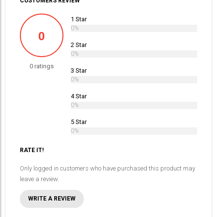
CUSTOMERS REVIEW
1 Star
0%
0
2 Star
0%
0 ratings
3 Star
0%
4 Star
0%
5 Star
0%
RATE IT!
Only logged in customers who have purchased this product may
leave a review.
WRITE A REVIEW