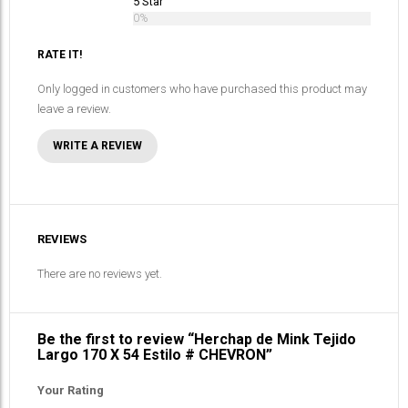
5 Star
0%
RATE IT!
Only logged in customers who have purchased this product may
leave a review.
WRITE A REVIEW
REVIEWS
There are no reviews yet.
Be the first to review “Herchap de Mink Tejido
Largo 170 X 54 Estilo # CHEVRON”
Your Rating