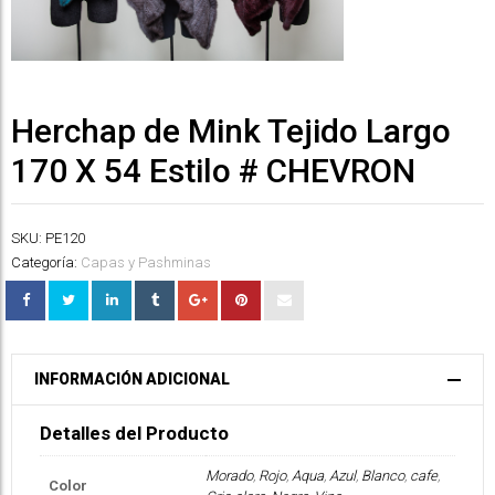
Herchap de Mink Tejido Largo
170 X 54 Estilo # CHEVRON
SKU:
PE120
Categoría:
Capas y Pashminas
INFORMACIÓN ADICIONAL
Detalles del Producto
Morado
,
Rojo
,
Aqua
,
Azul
,
Blanco
,
cafe
,
Color