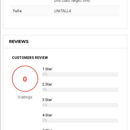
Gris claro
,
Negro
,
Vino
Talla
UNITALLA
REVIEWS
CUSTOMERS REVIEW
1 Star
0%
0
2 Star
0%
0 ratings
3 Star
0%
4 Star
0%